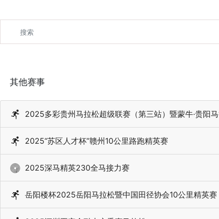
其他赛事
2025多彩贵州马拉松超级联赛（第三站）暨蒙牛·贵阳
2025“苏区人才杯”赣州10公里路跑精英赛
2025深马精英230全马接力赛
岳阳楼杯2025岳阳马拉松暨中国田径协会10公里精英